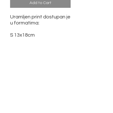
Add to Cart
Uramljen print dostupan je
u formatima:
S 13x18cm
SQUARE 25x25cm
M 21x30cm
L 30x40cm
XL 40x50cm
XXL 50x70cm