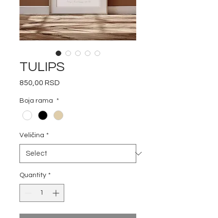
TULIPS
Price
850,00 RSD
Boja rama
*
Veličina
*
Quantity
*